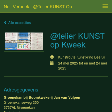
Nell Verbeek - @telier KUNST Op Kweek
Tog
navi
Alle exposities
@telier KUNST
op Kweek
Kunstroute Kunstkring BeeKK
24 mei 2025 tot en met 24 mei
2025
Adresgegevens
Groenekan bij Boomkwekerij Jan van Vulpen
Groenekanseweg 250
3737AL Groenekan