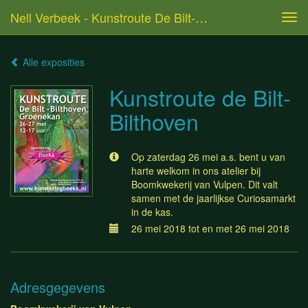
Nell Verbeek - Kunstroute De Bilt-Bilthoven
Tog
navi
Alle exposities
Kunstroute de Bilt-
Bilthoven
Op zaterdag 26 mei a.s. bent u van
harte welkom in ons atelier bij
Boomkwekerij van Vulpen. Dit valt
samen met de jaarlijkse Curiosamarkt
in de kas.
26 mei 2018 tot en met 26 mei 2018
Adresgegevens